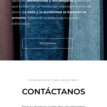
opciones
antimanchas y antidesgarro
garantizan
que tu elección se mantenga impecable con el uso
diario.
Lo bello y la durabilidad se fusionan en
armonía
, reflejando la belleza de tu gusto y
sofisticación.
Me interesa
COMUNICATE CON NOSOTROS
CONTÁCTANOS
Dejá tu mensaje / consulta y te estaremos