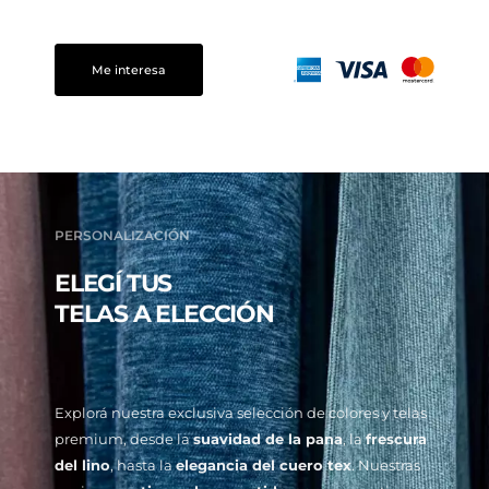
Me interesa
PERSONALIZACIÓN
ELEGÍ TUS
TELAS A ELECCIÓN
Explorá nuestra exclusiva selección de colores y telas
premium, desde la
suavidad de la pana
, la
frescura
del lino
, hasta la
elegancia del cuero tex
. Nuestras