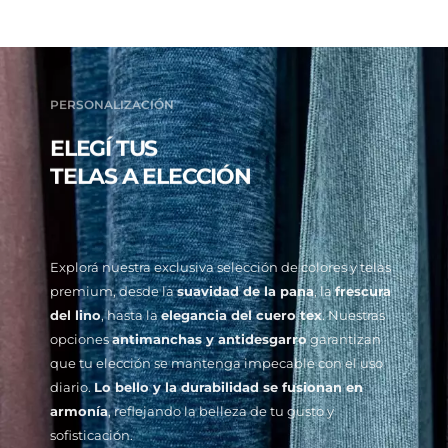
PERSONALIZACIÓN
ELEGÍ TUS
TELAS A ELECCIÓN
Explorá nuestra exclusiva selección de colores y telas
premium, desde la
suavidad de la pana
, la
frescura
del lino
, hasta la
elegancia del cuero tex
. Nuestras
opciones
antimanchas y antidesgarro
garantizan
que tu elección se mantenga impecable con el uso
diario.
Lo bello y la durabilidad se fusionan en
armonía
, reflejando la belleza de tu gusto y
sofisticación.