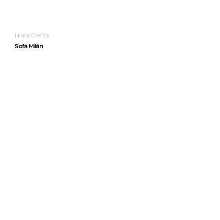
Línea Clásica
Sofá Milán