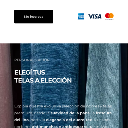
Me interesa
PERSONALIZACIÓN
ELEGÍ TUS
TELAS A ELECCIÓN
Explorá nuestra exclusiva selección de colores y telas
premium, desde la
suavidad de la pana
, la
frescura
del lino
, hasta la
elegancia del cuero tex
. Nuestras
opciones
antimanchas y antidesgarro
garantizan