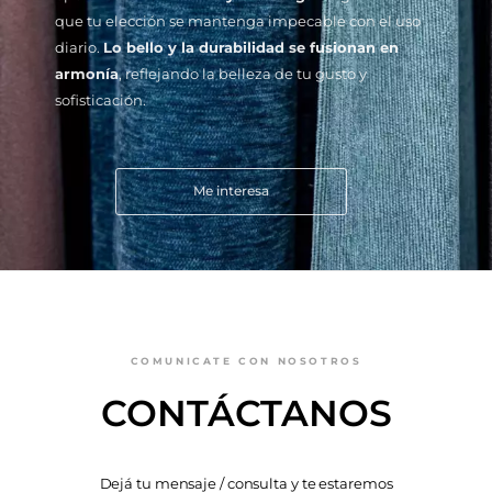
que tu elección se mantenga impecable con el uso
diario.
Lo bello y la durabilidad se fusionan en
armonía
, reflejando la belleza de tu gusto y
sofisticación.
Me interesa
COMUNICATE CON NOSOTROS
CONTÁCTANOS
Dejá tu mensaje / consulta y te estaremos