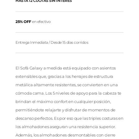
HASTA 12 CUOTAS SIN INTERÉS
25% OFF
en efectivo
Entrega Inmediata / Desde 15 días corridos
El Sofá Galaxy a medida está equipado con asientos
extensibles que, gracias a los herrajes de estructura
metálica altamente resistentes, se convierten en una
cómoda cama. Los 5 niveles de apoyo para la cabeza te
brindan el máximo confort en cualquier posición,
permitiéndote relajarte y disfrutar de momentos de
descanso perfectos. Es por eso que las triples costuras en
los almohadones aseguran una resistencia superior.
Además, los almohadones desmontables con cierre