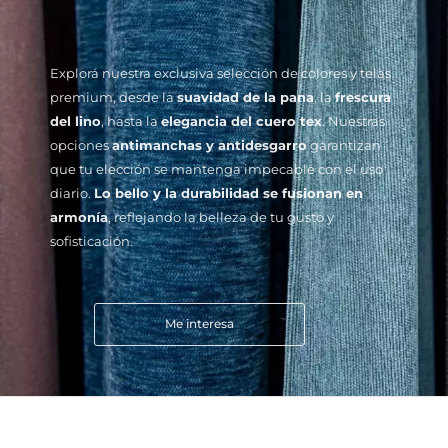
Explorá nuestra exclusiva selección de colores y telas
premium, desde la
suavidad de la pana
, la
frescura
del lino
, hasta la
elegancia del cuero tex
. Nuestras
opciones
antimanchas y antidesgarro
garantizan
que tu elección se mantenga impecable con el uso
diario.
Lo bello y la durabilidad se fusionan en
armonía
, reflejando la belleza de tu gusto y
sofisticación.
Me interesa