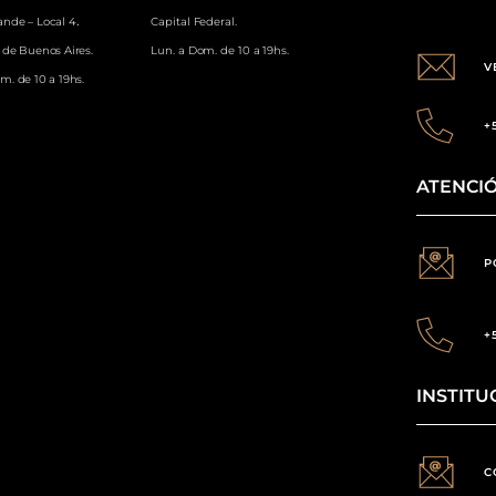
.
ande – Local 4
Capital Federal.
 de Buenos Aires.
Lun. a Dom. de 10 a 19hs.
V
m. de 10 a 19hs.
+
ATENCIÓ
P
+
INSTITU
C