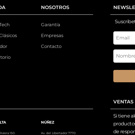
DA
NOSOTROS
NEWSLE
Suscribet
 Tech
Garantía
Clásicos
Empresas
dor
Contacto
torio
n
VENTAS
Si tiene 
LTA
NÚÑEZ
productos
de respon
Riviera 150.
Av. del Libertador 7770.