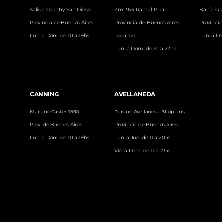
a
n
o
i
Salida Country San Diego.
Km 36.5 Ramal Pilar.
Bahía Gr
c
s
u
k
e
t
t
t
Provincia de Buenos Aires.
Provincia de Buenos Aires.
Provincia
b
a
u
o
Lun. a Dom. de 10 a 19hs.
Local 121.
Lun. a Do
o
g
b
k
Lun. a Dom. de 10 a 22hs.
o
r
e
k
a
m
CANNING
AVELLANEDA
Mariano Castex 1550
Parque Avellaneda Shopping.
Prov. de Buenos Aires.
Provincia de Buenos Aires.
Lun. a Dom. de 10 a 19hs.
Lun. a Jue. de 11 a 20hs
Vie. a Dom. de 11 a 21hs