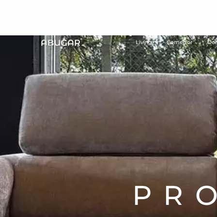
Living
Comedor
Dor
PR